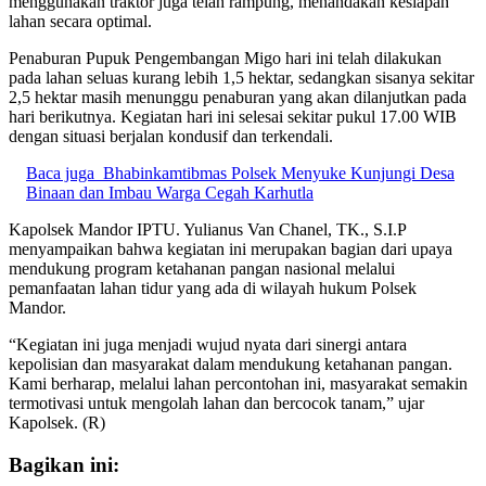
menggunakan traktor juga telah rampung, menandakan kesiapan
lahan secara optimal.
Penaburan Pupuk Pengembangan Migo hari ini telah dilakukan
pada lahan seluas kurang lebih 1,5 hektar, sedangkan sisanya sekitar
2,5 hektar masih menunggu penaburan yang akan dilanjutkan pada
hari berikutnya. Kegiatan hari ini selesai sekitar pukul 17.00 WIB
dengan situasi berjalan kondusif dan terkendali.
Baca juga
Bhabinkamtibmas Polsek Menyuke Kunjungi Desa
Binaan dan Imbau Warga Cegah Karhutla
Kapolsek Mandor IPTU. Yulianus Van Chanel, TK., S.I.P
menyampaikan bahwa kegiatan ini merupakan bagian dari upaya
mendukung program ketahanan pangan nasional melalui
pemanfaatan lahan tidur yang ada di wilayah hukum Polsek
Mandor.
“Kegiatan ini juga menjadi wujud nyata dari sinergi antara
kepolisian dan masyarakat dalam mendukung ketahanan pangan.
Kami berharap, melalui lahan percontohan ini, masyarakat semakin
termotivasi untuk mengolah lahan dan bercocok tanam,” ujar
Kapolsek. (R)
Bagikan ini: