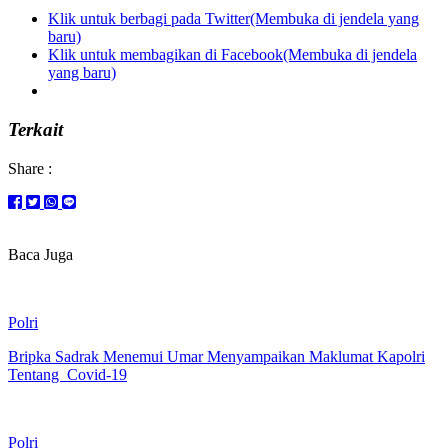
Klik untuk berbagi pada Twitter(Membuka di jendela yang
baru)
Klik untuk membagikan di Facebook(Membuka di jendela
yang baru)
Terkait
Share :
Baca Juga
Polri
Bripka Sadrak Menemui Umar Menyampaikan Maklumat Kapolri
Tentang Covid-19
Polri