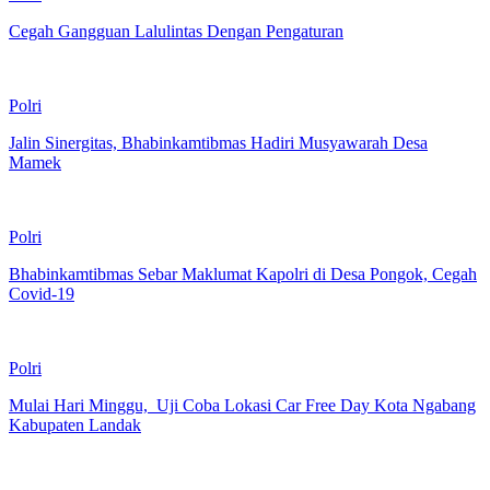
Cegah Gangguan Lalulintas Dengan Pengaturan
Polri
Jalin Sinergitas, Bhabinkamtibmas Hadiri Musyawarah Desa
Mamek
Polri
Bhabinkamtibmas Sebar Maklumat Kapolri di Desa Pongok, Cegah
Covid-19
Polri
Mulai Hari Minggu, Uji Coba Lokasi Car Free Day Kota Ngabang
Kabupaten Landak