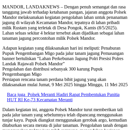
MANDOR, LANDAKNEWS – Dengan penuh semangat dan rasa
tanggung jawab terhadap ketahanan pangan, jajaran anggota Polsek
Mandor melaksanakan kegiatan pengolahan lahan untuk penanaman
jagung di wilayah Kecamatan Mandor, tepatnya di lahan pribadi
milik Rustam yang terletak di Desa Pongok, Kamis (8/5/2025).
Lahan seluas sekitar 4 hektar tersebut akan dijadikan sebagai lahan
tanaman jagung percontohan milik Polsek Mandor.
Adapun kegiatan yang dilaksanakan hari ini meliputi: Penaburan
Pupuk Pengembangan Migo pada jalur tanam jagung Pemasangan
banner bertuliskan “Lahan Perkebunan Jagung Polri Presisi Polres
Landak Rajawali Polsek Mandor”
Pengolahan dan distribusi sebanyak 300 karung Pupuk
Pengembangan Migo
Persiapan rencana tanam perdana bibit jagung yang akan
dilaksanakan mulai Jumat, 9 Mei 2025 hingga Minggu, 11 Mei 2025
Baca juga
Polsek Meranti Hadiri Rapat Pembentukan Panitia
HUT RI Ke-73 Kecamatan Meranti
Dalam kegiatan ini, anggota Polsek Mandor turut memberikan tali
pada jalur tanam yang sebelumnya telah dipancang menggunakan
tunjar kayu. Pupuk diangkut menggunakan gerobak argo, kemudian
ditaburkan secara merata di jalur tanaman. Pengolahan tanah dengan