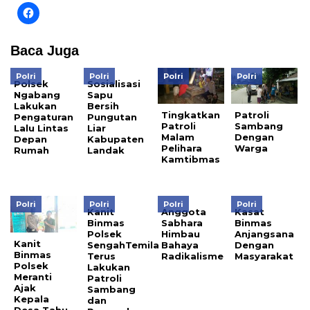
pada
Klik
Twitter(Membuka
untuk
di
membagikan
jendela
di
yang
Facebook(Membuka
Baca Juga
baru)
di
jendela
yang
Polri
Polri
Polri
Polri
baru)
Polsek
Sosialisasi
Ngabang
Sapu
Lakukan
Bersih
Tingkatkan
Patroli
Pengaturan
Pungutan
Patroli
Sambang
Lalu Lintas
Liar
Malam
Dengan
Depan
Kabupaten
Pelihara
Warga
Rumah
Landak
Kamtibmas
Polri
Polri
Polri
Polri
Kanit
Anggota
Kasat
Binmas
Sabhara
Binmas
Polsek
Himbau
Anjangsana
Kanit
SengahTemila
Bahaya
Dengan
Binmas
Terus
Radikalisme
Masyarakat
Polsek
Lakukan
Meranti
Patroli
Ajak
Sambang
Kepala
dan