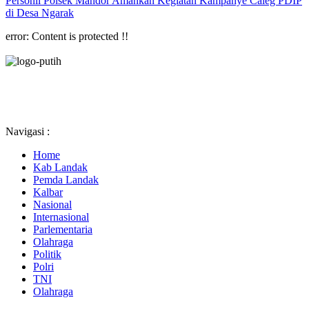
Personil Polsek Mandor Amankan Kegiatan Kampanye Caleg PDIP
di Desa Ngarak
error:
Content is protected !!
Navigasi :
Home
Kab Landak
Pemda Landak
Kalbar
Nasional
Internasional
Parlementaria
Olahraga
Politik
Polri
TNI
Olahraga