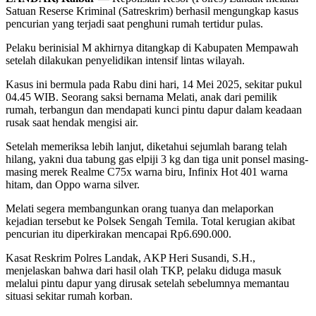
Satuan Reserse Kriminal (Satreskrim) berhasil mengungkap kasus
pencurian yang terjadi saat penghuni rumah tertidur pulas.
Pelaku berinisial M akhirnya ditangkap di Kabupaten Mempawah
setelah dilakukan penyelidikan intensif lintas wilayah.
Kasus ini bermula pada Rabu dini hari, 14 Mei 2025, sekitar pukul
04.45 WIB. Seorang saksi bernama Melati, anak dari pemilik
rumah, terbangun dan mendapati kunci pintu dapur dalam keadaan
rusak saat hendak mengisi air.
Setelah memeriksa lebih lanjut, diketahui sejumlah barang telah
hilang, yakni dua tabung gas elpiji 3 kg dan tiga unit ponsel masing-
masing merek Realme C75x warna biru, Infinix Hot 401 warna
hitam, dan Oppo warna silver.
Melati segera membangunkan orang tuanya dan melaporkan
kejadian tersebut ke Polsek Sengah Temila. Total kerugian akibat
pencurian itu diperkirakan mencapai Rp6.690.000.
Kasat Reskrim Polres Landak, AKP Heri Susandi, S.H.,
menjelaskan bahwa dari hasil olah TKP, pelaku diduga masuk
melalui pintu dapur yang dirusak setelah sebelumnya memantau
situasi sekitar rumah korban.