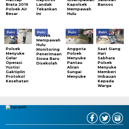
Brata 2019
Landak
Kapolsek
Bansos
Polsek Air
Tekankan
Mempawah
Besar
Ini
Hulu
Polri
Polri
Polri
Polri
Polsek
Mempawah
Hulu
Polsek
Anggota
Saat Siang
Monitoring
Menyuke
Polsek
Hari
Penerimaan
Gelar
Menyuke
Sabhara
Siswa Baru
Operasi
Pantau
Polsek
Disekolah
Yustisi
Aliran
Menyuke
Gaktiplin
Sungai
Memberi
Protokol
Menyuke
Imbauan
Kesehatan
Kepada
Warga