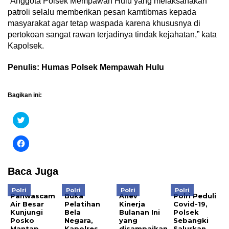
“Anggota Polsek Mempawah Hulu yang melaksanakan
patroli selalu memberikan pesan kamtibmas kepada
masyarakat agar tetap waspada karena khususnya di
pertokoan sangat rawan terjadinya tindak kejahatan,” kata
Kapolsek.
Penulis: Humas Polsek Mempawah Hulu
Bagikan ini:
Klik
untuk
berbagi
pada
Klik
Twitter(Membuka
untuk
di
membagikan
jendela
di
yang
Facebook(Membuka
Baca Juga
baru)
di
jendela
yang
Polri
Polri
Polri
Polri
baru)
Panwascam
Buka
Anev
Polri Peduli
Air Besar
Pelatihan
Kinerja
Covid-19,
Kunjungi
Bela
Bulanan Ini
Polsek
Posko
Negara,
yang
Sebangki
Mantap
Kapolres
disampaikan
Salurkan