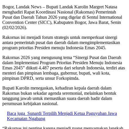
Bogor, Landak News – Bupati Landak Karolin Margret Natasa
menghadiri Rapat Koordinasi Nasional (Rakornas) Pemerintah
Pusat dan Daerah Tahun 2026 yang digelar di Sentul International
Convention Center (SICC), Kabupaten Bogor, Jawa Barat, Senin
(02/02/2026).
Rakornas ini menjadi forum strategis untuk memperkuat sinergi
antara pemerintah pusat dan daerah dalam mengimplementasikan
program prioritas Presiden menuju Indonesia Emas 2045.
Rakornas 2026 yang mengusung tema “Sinergi Pusat dan Daerah
dalam Implementasi Program Prioritas Presiden Menuju Indonesia
Emas 2045” diikuti 4.487 peserta dari seluruh Indonesia, terdiri atas
menteri dan pimpinan lembaga, gubernur, bupati, wali kota,
pimpinan DPRD, serta unsur Forkopimda.
Bupati Karolin menegaskan, kehadiran kepala daerah dalam
Rakornas bukan sekadar agenda seremonial, melainkan bentuk
tanggung jawab untuk memastikan suara daerah hadir dalam
perumusan kebijakan nasional.
Baca juga
Sunardi Terpilih Menjadi Ketua Paguyuban Jawa
Kecamatan Ngabang
“Rakornas ini penting karena menjadi ruang menyamakan langkah