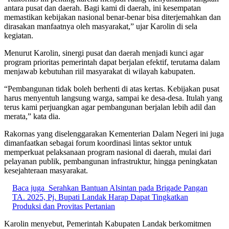
antara pusat dan daerah. Bagi kami di daerah, ini kesempatan
memastikan kebijakan nasional benar-benar bisa diterjemahkan dan
dirasakan manfaatnya oleh masyarakat,” ujar Karolin di sela
kegiatan.
Menurut Karolin, sinergi pusat dan daerah menjadi kunci agar
program prioritas pemerintah dapat berjalan efektif, terutama dalam
menjawab kebutuhan riil masyarakat di wilayah kabupaten.
“Pembangunan tidak boleh berhenti di atas kertas. Kebijakan pusat
harus menyentuh langsung warga, sampai ke desa-desa. Itulah yang
terus kami perjuangkan agar pembangunan berjalan lebih adil dan
merata,” kata dia.
Rakornas yang diselenggarakan Kementerian Dalam Negeri ini juga
dimanfaatkan sebagai forum koordinasi lintas sektor untuk
memperkuat pelaksanaan program nasional di daerah, mulai dari
pelayanan publik, pembangunan infrastruktur, hingga peningkatan
kesejahteraan masyarakat.
Baca juga
Serahkan Bantuan Alsintan pada Brigade Pangan
TA. 2025, Pj. Bupati Landak Harap Dapat Tingkatkan
Produksi dan Provitas Pertanian
Karolin menyebut, Pemerintah Kabupaten Landak berkomitmen