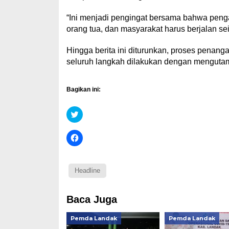
“Ini menjadi pengingat bersama bahwa penga
orang tua, dan masyarakat harus berjalan sei
Hingga berita ini diturunkan, proses pena
seluruh langkah dilakukan dengan mengutam
Bagikan ini:
Klik
untuk
berbagi
pada
Klik
Twitter(Membuka
untuk
di
membagikan
jendela
di
yang
Facebook(Membuka
baru)
di
Headline
jendela
yang
baru)
Baca Juga
Pemda Landak
Pemda Landak