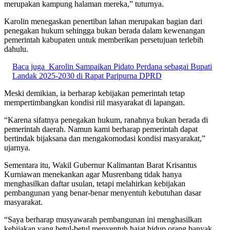
merupakan kampung halaman mereka,” tuturnya.
Karolin menegaskan penertiban lahan merupakan bagian dari
penegakan hukum sehingga bukan berada dalam kewenangan
pemerintah kabupaten untuk memberikan persetujuan terlebih
dahulu.
Baca juga
Karolin Sampaikan Pidato Perdana sebagai Bupati
Landak 2025-2030 di Rapat Paripurna DPRD
Meski demikian, ia berharap kebijakan pemerintah tetap
mempertimbangkan kondisi riil masyarakat di lapangan.
“Karena sifatnya penegakan hukum, ranahnya bukan berada di
pemerintah daerah. Namun kami berharap pemerintah dapat
bertindak bijaksana dan mengakomodasi kondisi masyarakat,”
ujarnya.
Sementara itu, Wakil Gubernur Kalimantan Barat Krisantus
Kurniawan menekankan agar Musrenbang tidak hanya
menghasilkan daftar usulan, tetapi melahirkan kebijakan
pembangunan yang benar-benar menyentuh kebutuhan dasar
masyarakat.
“Saya berharap musyawarah pembangunan ini menghasilkan
kebijakan yang betul-betul menyentuh hajat hidup orang banyak,