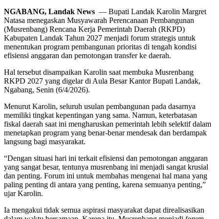
NGABANG, Landak News
— Bupati Landak Karolin Margret
Natasa menegaskan Musyawarah Perencanaan Pembangunan
(Musrenbang) Rencana Kerja Pemerintah Daerah (RKPD)
Kabupaten Landak Tahun 2027 menjadi forum strategis untuk
menentukan program pembangunan prioritas di tengah kondisi
efisiensi anggaran dan pemotongan transfer ke daerah.
Hal tersebut disampaikan Karolin saat membuka Musrenbang
RKPD 2027 yang digelar di Aula Besar Kantor Bupati Landak,
Ngabang, Senin (6/4/2026).
Menurut Karolin, seluruh usulan pembangunan pada dasarnya
memiliki tingkat kepentingan yang sama. Namun, keterbatasan
fiskal daerah saat ini mengharuskan pemerintah lebih selektif dalam
menetapkan program yang benar-benar mendesak dan berdampak
langsung bagi masyarakat.
“Dengan situasi hari ini terkait efisiensi dan pemotongan anggaran
yang sangat besar, tentunya musrenbang ini menjadi sangat krusial
dan penting. Forum ini untuk membahas mengenai hal mana yang
paling penting di antara yang penting, karena semuanya penting,”
ujar Karolin.
Ia mengakui tidak semua aspirasi masyarakat dapat direalisasikan
dalam waktu bersamaan. Karena itu, Musrenbang menjadi forum