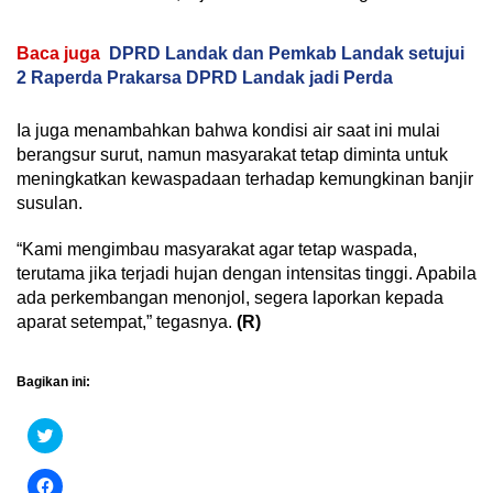
Baca juga
DPRD Landak dan Pemkab Landak setujui
2 Raperda Prakarsa DPRD Landak jadi Perda
Ia juga menambahkan bahwa kondisi air saat ini mulai
berangsur surut, namun masyarakat tetap diminta untuk
meningkatkan kewaspadaan terhadap kemungkinan banjir
susulan.
“Kami mengimbau masyarakat agar tetap waspada,
terutama jika terjadi hujan dengan intensitas tinggi. Apabila
ada perkembangan menonjol, segera laporkan kepada
aparat setempat,” tegasnya.
(R)
Bagikan ini:
Klik
untuk
berbagi
pada
Klik
Twitter(Membuka