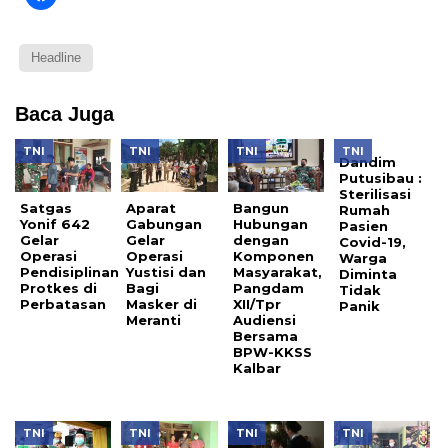
untuk
di
membagikan
jendela
di
yang
Facebook(Membuka
baru)
di
Headline
jendela
yang
baru)
Baca Juga
TNI
TNI
TNI
TNI
Dandim
Putusibau :
Sterilisasi
Satgas
Aparat
Bangun
Rumah
Yonif 642
Gabungan
Hubungan
Pasien
Gelar
Gelar
dengan
Covid-19,
Operasi
Operasi
Komponen
Warga
Pendisiplinan
Yustisi dan
Masyarakat,
Diminta
Protkes di
Bagi
Pangdam
Tidak
Perbatasan
Masker di
XII/Tpr
Panik
Meranti
Audiensi
Bersama
BPW-KKSS
Kalbar
TNI
TNI
TNI
TNI