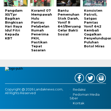
Pangdam
Koramil 07
Bantu
Konsisten
XII/Tpr
Mempawah
Pemenuhan
Patroli,
Bagikan
Hulu
Stok Darah,
Satgas
Bingkisan
Pantau
Yonif R
Pamtas
Hari Raya
Pelabelan
641/Beruang
Yonif 642
Idul Fitri
Rumah
Gelar Bakti
Kembali
Kepada
Penerima
Sosial
Gagalkan
KBT
PKH,
Penyelundupa
Pastikan
Puluhan
Tepat
Botol Miras
Sasaran
Copyright @ 2026 Landaknews.com,
Redaksi
All Rights Reserved
Pedoman Media
Siber
Kontak