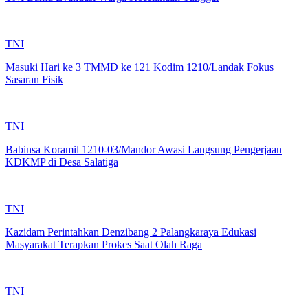
TNI
Masuki Hari ke 3 TMMD ke 121 Kodim 1210/Landak Fokus
Sasaran Fisik
TNI
Babinsa Koramil 1210-03/Mandor Awasi Langsung Pengerjaan
KDKMP di Desa Salatiga
TNI
Kazidam Perintahkan Denzibang 2 Palangkaraya Edukasi
Masyarakat Terapkan Prokes Saat Olah Raga
TNI