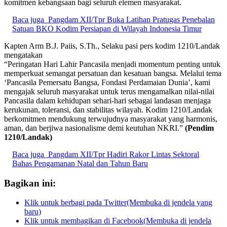
komitmen kebangsaan bagi seluruh elemen masyarakat.
Baca juga
Pangdam XII/Tpr Buka Latihan Pratugas Penebalan
Satuan BKO Kodim Persiapan di Wilayah Indonesia Timur
Kapten Arm B.J. Paiis, S.Th., Selaku pasi pers kodim 1210/Landak
mengatakan
“Peringatan Hari Lahir Pancasila menjadi momentum penting untuk
memperkuat semangat persatuan dan kesatuan bangsa. Melalui tema
‘Pancasila Pemersatu Bangsa, Fondasi Perdamaian Dunia’, kami
mengajak seluruh masyarakat untuk terus mengamalkan nilai-nilai
Pancasila dalam kehidupan sehari-hari sebagai landasan menjaga
kerukunan, toleransi, dan stabilitas wilayah. Kodim 1210/Landak
berkomitmen mendukung terwujudnya masyarakat yang harmonis,
aman, dan berjiwa nasionalisme demi keutuhan NKRI.”
(Pendim
1210/Landak)
Baca juga
Pangdam XII/Tpr Hadiri Rakor Lintas Sektoral
Bahas Pengamanan Natal dan Tahun Baru
Bagikan ini:
Klik untuk berbagi pada Twitter(Membuka di jendela yang
baru)
Klik untuk membagikan di Facebook(Membuka di jendela