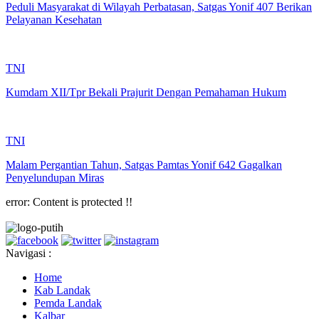
Peduli Masyarakat di Wilayah Perbatasan, Satgas Yonif 407 Berikan
Pelayanan Kesehatan
TNI
Kumdam XII/Tpr Bekali Prajurit Dengan Pemahaman Hukum
TNI
Malam Pergantian Tahun, Satgas Pamtas Yonif 642 Gagalkan
Penyelundupan Miras
error:
Content is protected !!
Navigasi :
Home
Kab Landak
Pemda Landak
Kalbar