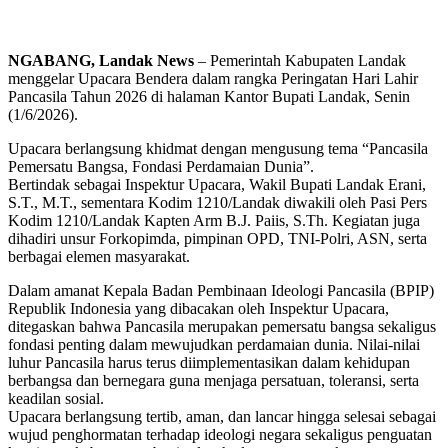
NGABANG, Landak News
– Pemerintah Kabupaten Landak
menggelar Upacara Bendera dalam rangka Peringatan Hari Lahir
Pancasila Tahun 2026 di halaman Kantor Bupati Landak, Senin
(1/6/2026).
Upacara berlangsung khidmat dengan mengusung tema “Pancasila
Pemersatu Bangsa, Fondasi Perdamaian Dunia”.
Bertindak sebagai Inspektur Upacara, Wakil Bupati Landak Erani,
S.T., M.T., sementara Kodim 1210/Landak diwakili oleh Pasi Pers
Kodim 1210/Landak Kapten Arm B.J. Paiis, S.Th. Kegiatan juga
dihadiri unsur Forkopimda, pimpinan OPD, TNI-Polri, ASN, serta
berbagai elemen masyarakat.
Dalam amanat Kepala Badan Pembinaan Ideologi Pancasila (BPIP)
Republik Indonesia yang dibacakan oleh Inspektur Upacara,
ditegaskan bahwa Pancasila merupakan pemersatu bangsa sekaligus
fondasi penting dalam mewujudkan perdamaian dunia. Nilai-nilai
luhur Pancasila harus terus diimplementasikan dalam kehidupan
berbangsa dan bernegara guna menjaga persatuan, toleransi, serta
keadilan sosial.
Upacara berlangsung tertib, aman, dan lancar hingga selesai sebagai
wujud penghormatan terhadap ideologi negara sekaligus penguatan