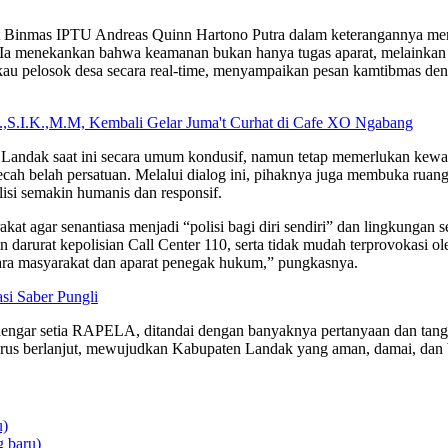
t Binmas IPTU Andreas Quinn Hartono Putra dalam keterangannya men
h. Ia menekankan bahwa keamanan bukan hanya tugas aparat, melainkan h
kau pelosok desa secara real-time, menyampaikan pesan kamtibmas de
,S.I.K.,M.M, Kembali Gelar Juma't Curhat di Cafe XO Ngabang
Landak saat ini secara umum kondusif, namun tetap memerlukan kewas
cah belah persatuan. Melalui dialog ini, pihaknya juga membuka ruan
lisi semakin humanis dan responsif.
t agar senantiasa menjadi “polisi bagi diri sendiri” dan lingkungan 
arurat kepolisian Call Center 110, serta tidak mudah terprovokasi ole
ntara masyarakat dan aparat penegak hukum,” pungkasnya.
si Saber Pungli
dengar setia RAPELA, ditandai dengan banyaknya pertanyaan dan tangg
terus berlanjut, mewujudkan Kabupaten Landak yang aman, damai, dan
u)
 baru)