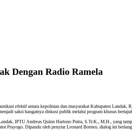
dak Dengan Radio Ramela
ikasi efektif antara kepolisian dan masyarakat Kabupaten Landak, Ra
jadi saksi hangatnya diskusi publik melalui program khusus bertaju
Landak, IPTU Andreas Quinn Hartono Putra, S.Tr.K., M.H., yang tampi
 Prayogo. Dipandu oleh penyiar Leonard Borneo, dialog ini berlangsu