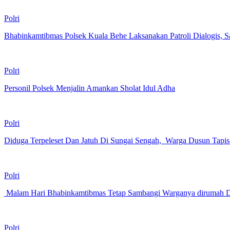
Polri
Bhabinkamtibmas Polsek Kuala Behe Laksanakan Patroli Dialogis,
Polri
Personil Polsek Menjalin Amankan Sholat Idul Adha
Polri
Diduga Terpeleset Dan Jatuh Di Sungai Sengah, Warga Dusun Tapis
Polri
Malam Hari Bhabinkamtibmas Tetap Sambangi Warganya dirumah D
Polri