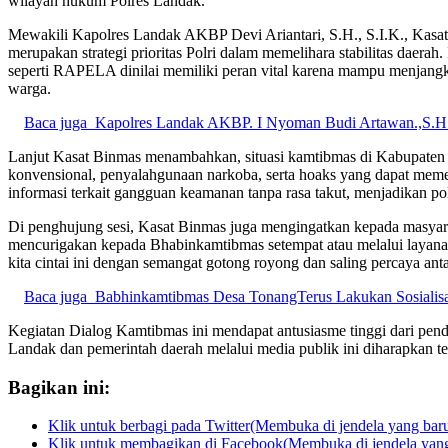
wilayah hukum Polres Landak.
Mewakili Kapolres Landak AKBP Devi Ariantari, S.H., S.I.K., Kasa
merupakan strategi prioritas Polri dalam memelihara stabilitas daera
seperti RAPELA dinilai memiliki peran vital karena mampu menjang
warga.
Baca juga
Kapolres Landak AKBP. I Nyoman Budi Artawan.,S.H.
Lanjut Kasat Binmas menambahkan, situasi kamtibmas di Kabupaten 
konvensional, penyalahgunaan narkoba, serta hoaks yang dapat meme
informasi terkait gangguan keamanan tanpa rasa takut, menjadikan po
Di penghujung sesi, Kasat Binmas juga mengingatkan kepada masyaraka
mencurigakan kepada Bhabinkamtibmas setempat atau melalui layanan d
kita cintai ini dengan semangat gotong royong dan saling percaya a
Baca juga
Babhinkamtibmas Desa TonangTerus Lakukan Sosialisa
Kegiatan Dialog Kamtibmas ini mendapat antusiasme tinggi dari pen
Landak dan pemerintah daerah melalui media publik ini diharapkan 
Bagikan ini:
Klik untuk berbagi pada Twitter(Membuka di jendela yang bar
Klik untuk membagikan di Facebook(Membuka di jendela yang