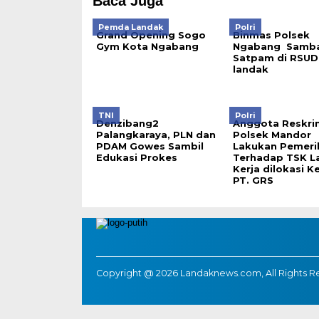
Baca Juga
Pemda Landak
Polri
Grand Opening Sogo
Binmas Polsek
Gym Kota Ngabang
Ngabang Samba
Satpam di RSUD
landak
TNI
Polri
Denzibang2
Anggota Reskri
Palangkaraya, PLN dan
Polsek Mandor
PDAM Gowes Sambil
Lakukan Pemeri
Edukasi Prokes
Terhadap TSK L
Kerja dilokasi K
PT. GRS
Copyright @ 2026 Landaknews.com, All Rights R