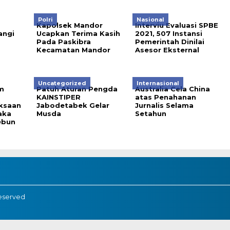
Polri
Nasional
Kapolsek Mandor
Interviu Evaluasi SPBE
ngi
Ucapkan Terima Kasih
2021, 507 Instansi
Pada Paskibra
Pemerintah Dinilai
Kecamatan Mandor
Asesor Eksternal
Uncategorized
Internasional
m
Patuh Aturan Pengda
Australia Cela China
KAINSTIPER
atas Penahanan
ksaan
Jabodetabek Gelar
Jurnalis Selama
aka
Musda
Setahun
ebun
eserved