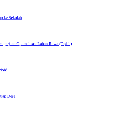
p ke Sekolah
Pengerjaan Optimalisasi Lahan Rawa (Oplah)
doh’
tiap Desa