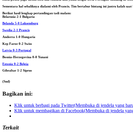
Sementara hal sebaliknya dialami oleh Prancis. Tim bertabur bintang ini justru kalah saa
Berikut hasil lengkap pertandingan tadi malam:
Belarusia 2-1 Bulgaria
Belanda 5-0 Luksemburg
Swedia 2-1 Prancis
Andorra 1-0 Hungaria
Kep Faroe 0-2 Swiss
Latvia 0-3 Portugal
Bosnia-Herzegovina 0-0 Yunani
Estonia 0-2 Belgia
Gibraltar 1-2 Siprus
(Snd)
Bagikan ini:
Klik untuk berbagi pada Twitter(Membuka di jendela yang bar
Klik untuk membagikan di Facebook(Membuka di jendela yang
Terkait