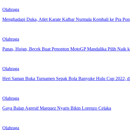
Olahraga
Menghadapi Duka, Atlet Karate Kalbar Nurmala Kembali ke Pra Pon 
Olahraga
Panas, Hujan, Becek Buat Penonton MotoGP Mandalika Pilih Naik k
Olahraga
Heri Saman Buka Turnamen Sepak Bola Banyuke Hulu Cup 2022, d
Olahraga
Gaya Balap Agresif Marquez Nyaris Bikin Lorenzo Celaka
Olahraga