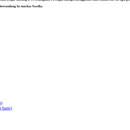
t bertandang ke markas Swedia.
u)
 baru)