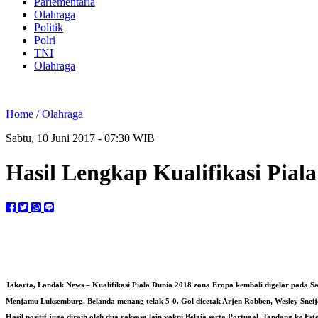
Parlementaria
Olahraga
Politik
Polri
TNI
Olahraga
Home /
Olahraga
Sabtu, 10 Juni 2017 - 07:30 WIB
Hasil Lengkap Kualifikasi Pial
Jakarta, Landak News
– Kualifikasi Piala Dunia 2018 zona Eropa kembali digelar pada S
Menjamu Luksemburg, Belanda menang telak 5-0. Gol dicetak Arjen Robben, Wesley Sneij
Hasil positif juga diraih oleh dua raksasa lain yakni Belgia serta Portugal. Tandang ke