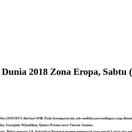
a Dunia 2018 Zona Eropa, Sabtu (
abtu (10/6/2017) dini hari WIB. Pada kesempatan ini, ada sembilan pertandingan yang dima
der, Georginio Wijnaldum, Quincy Promes serta Vincent Janssen.
 Estonia, Belgia menang 2-0. Sedangkan Portugal mampu menggasak tuan rumah Latvia tiga gol