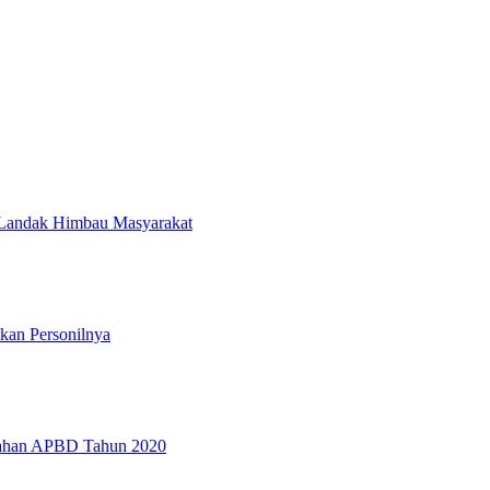
s Landak Himbau Masyarakat
an Personilnya
bahan APBD Tahun 2020