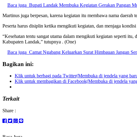
Baca juga
Bupati Landak Membuka Kegiatan Gerakan Pangan Mu
Martinus juga berpesan, karena kegiatan itu membawa nama daerah te
Peserta harus disiplin ketika mengikuti kegiatan, dan menjaga kondisi 
“Kesehatan tentu sangat utama dalam mengikuti kegiatan seperti itu,
Kabupaten Landak,” tutupnya . (One)
Baca juga
Camat Ngabang Keluarkan Surat Himbauan Jangan Se
Bagikan ini:
Klik untuk berbagi pada Twitter(Membuka di jendela yang bar
Klik untuk membagikan di Facebook(Membuka di jendela yang
Terkait
Share :
Baca Juga