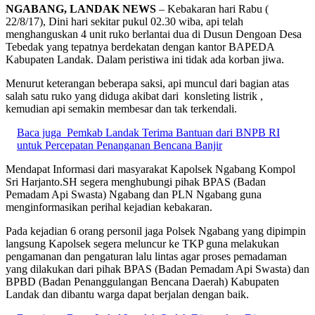
NGABANG, LANDAK NEWS
– Kebakaran hari Rabu (
22/8/17), Dini hari sekitar pukul 02.30 wiba, api telah
menghanguskan 4 unit ruko berlantai dua di Dusun Dengoan Desa
Tebedak yang tepatnya berdekatan dengan kantor BAPEDA
Kabupaten Landak. Dalam peristiwa ini tidak ada korban jiwa.
Menurut keterangan beberapa saksi, api muncul dari bagian atas
salah satu ruko yang diduga akibat dari konsleting listrik ,
kemudian api semakin membesar dan tak terkendali.
Baca juga
Pemkab Landak Terima Bantuan dari BNPB RI
untuk Percepatan Penanganan Bencana Banjir
Mendapat Informasi dari masyarakat Kapolsek Ngabang Kompol
Sri Harjanto.SH segera menghubungi pihak BPAS (Badan
Pemadam Api Swasta) Ngabang dan PLN Ngabang guna
menginformasikan perihal kejadian kebakaran.
Pada kejadian 6 orang personil jaga Polsek Ngabang yang dipimpin
langsung Kapolsek segera meluncur ke TKP guna melakukan
pengamanan dan pengaturan lalu lintas agar proses pemadaman
yang dilakukan dari pihak BPAS (Badan Pemadam Api Swasta) dan
BPBD (Badan Penanggulangan Bencana Daerah) Kabupaten
Landak dan dibantu warga dapat berjalan dengan baik.