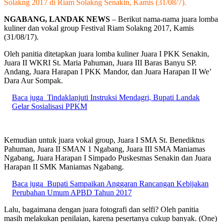
Solakng 2017 di Riam Solakng Senakin, Kamis (31/08/7).
NGABANG, LANDAK NEWS
– Berikut nama-nama juara lomba
kuliner dan vokal group Festival Riam Solakng 2017, Kamis
(31/08/17).
Oleh panitia ditetapkan juara lomba kuliner Juara I PKK Senakin,
Juara II WKRI St. Maria Pahuman, Juara III Baras Banyu SP.
Andang, Juara Harapan I PKK Mandor, dan Juara Harapan II We’
Dara Aur Sompak.
Baca juga
Tindaklanjuti Instruksi Mendagri, Bupati Landak
Gelar Sosialisasi PPKM
Kemudian untuk juara vokal group, Juara I SMA St. Benediktus
Pahuman, Juara II SMAN 1 Ngabang, Juara III SMA Maniamas
Ngabang, Juara Harapan I Simpado Puskesmas Senakin dan Juara
Harapan II SMK Maniamas Ngabang.
Baca juga
Bupati Sampaikan Anggaran Rancangan Kebijakan
Perubahan Umum APBD Tahun 2017
Lalu, bagaimana dengan juara fotografi dan selfi? Oleh panitia
masih melakukan penilaian, karena pesertanya cukup banyak. (One)