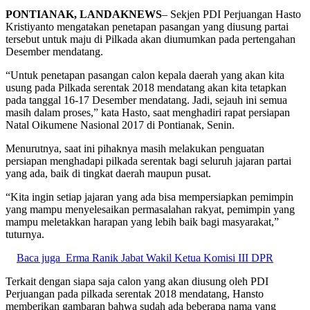
PONTIANAK, LANDAKNEWS
– Sekjen PDI Perjuangan Hasto
Kristiyanto mengatakan penetapan pasangan yang diusung partai
tersebut untuk maju di Pilkada akan diumumkan pada pertengahan
Desember mendatang.
“Untuk penetapan pasangan calon kepala daerah yang akan kita
usung pada Pilkada serentak 2018 mendatang akan kita tetapkan
pada tanggal 16-17 Desember mendatang. Jadi, sejauh ini semua
masih dalam proses,” kata Hasto, saat menghadiri rapat persiapan
Natal Oikumene Nasional 2017 di Pontianak, Senin.
Menurutnya, saat ini pihaknya masih melakukan penguatan
persiapan menghadapi pilkada serentak bagi seluruh jajaran partai
yang ada, baik di tingkat daerah maupun pusat.
“Kita ingin setiap jajaran yang ada bisa mempersiapkan pemimpin
yang mampu menyelesaikan permasalahan rakyat, pemimpin yang
mampu meletakkan harapan yang lebih baik bagi masyarakat,”
tuturnya.
Baca juga
Erma Ranik Jabat Wakil Ketua Komisi III DPR
Terkait dengan siapa saja calon yang akan diusung oleh PDI
Perjuangan pada pilkada serentak 2018 mendatang, Hansto
memberikan gambaran bahwa sudah ada beberapa nama yang