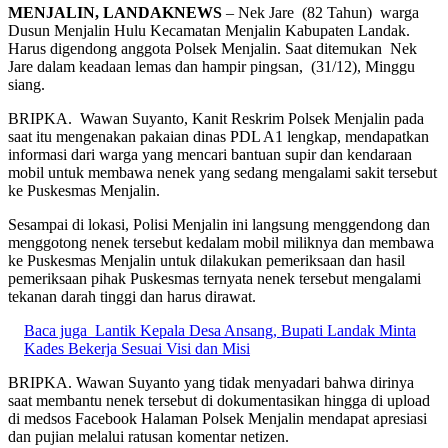
MENJALIN, LANDAKNEWS
– Nek Jare (82 Tahun) warga
Dusun Menjalin Hulu Kecamatan Menjalin Kabupaten Landak.
Harus digendong anggota Polsek Menjalin. Saat ditemukan Nek
Jare dalam keadaan lemas dan hampir pingsan, (31/12), Minggu
siang.
BRIPKA. Wawan Suyanto, Kanit Reskrim Polsek Menjalin pada
saat itu mengenakan pakaian dinas PDL A1 lengkap, mendapatkan
informasi dari warga yang mencari bantuan supir dan kendaraan
mobil untuk membawa nenek yang sedang mengalami sakit tersebut
ke Puskesmas Menjalin.
Sesampai di lokasi, Polisi Menjalin ini langsung menggendong dan
menggotong nenek tersebut kedalam mobil miliknya dan membawa
ke Puskesmas Menjalin untuk dilakukan pemeriksaan dan hasil
pemeriksaan pihak Puskesmas ternyata nenek tersebut mengalami
tekanan darah tinggi dan harus dirawat.
Baca juga
Lantik Kepala Desa Ansang, Bupati Landak Minta
Kades Bekerja Sesuai Visi dan Misi
BRIPKA. Wawan Suyanto yang tidak menyadari bahwa dirinya
saat membantu nenek tersebut di dokumentasikan hingga di upload
di medsos Facebook Halaman Polsek Menjalin mendapat apresiasi
dan pujian melalui ratusan komentar netizen.