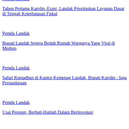
Tahun Pertama Karolin–Erani, Landak Prioritaskan Layanan Dasar
di Tengah Keterbatasan Fiskal
Pemda Landak
Bupati Landak Segera Bedah Rumah Warganya Yang Viral di
Medsos
Pemda Landak
Safari Ramadhan di Kantor Kemenag Landak, Bupati Karolin : Jaga
Persaudaraan
Pemda Landak
Usai Pensiun, Berhati-Hatilah Dalam Berinvestasi