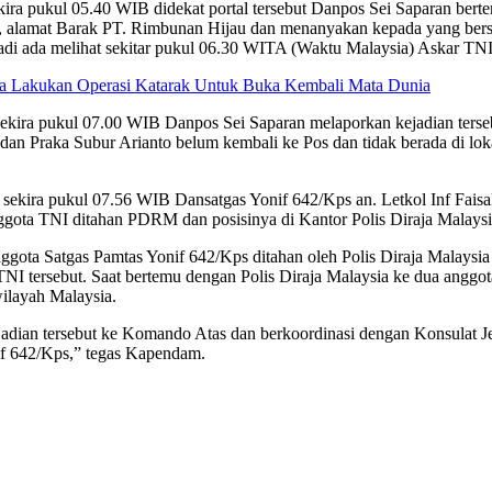
ira pukul 05.40 WIB didekat portal tersebut Danpos Sei Saparan ber
 alamat Barak PT. Rimbunan Hijau dan menanyakan kepada yang bersa
adi ada melihat sekitar pukul 06.30 WITA (Waktu Malaysia) Askar T
a Lakukan Operasi Katarak Untuk Buka Kembali Mata Dunia
 sekira pukul 07.00 WIB Danpos Sei Saparan melaporkan kejadian ters
n Praka Subur Arianto belum kembali ke Pos dan tidak berada di lokas
 sekira pukul 07.56 WIB Dansatgas Yonif 642/Kps an. Letkol Inf Fai
ta TNI ditahan PDRM dan posisinya di Kantor Polis Diraja Malaysi
ta Satgas Pamtas Yonif 642/Kps ditahan oleh Polis Diraja Malaysia 
NI tersebut. Saat bertemu dengan Polis Diraja Malaysia ke dua anggot
ilayah Malaysia.
adian tersebut ke Komando Atas dan berkoordinasi dengan Konsulat J
if 642/Kps,” tegas Kapendam.