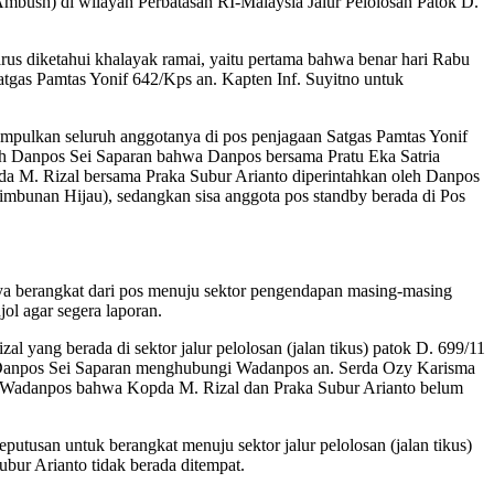
bush) di wilayah Perbatasan RI-Malaysia Jalur Pelolosan Patok D.
arus diketahui khalayak ramai, yaitu pertama bahwa benar hari Rabu
tgas Pamtas Yonif 642/Kps an. Kapten Inf. Suyitno untuk
mpulkan seluruh anggotanya di pos penjagaan Satgas Pamtas Yonif
eh Danpos Sei Saparan bahwa Danpos bersama Pratu Eka Satria
pda M. Rizal bersama Praka Subur Arianto diperintahkan oleh Danpos
 Rimbunan Hijau), sedangkan sisa anggota pos standby berada di Pos
ya berangkat dari pos menuju sektor pengendapan masing-masing
ol agar segera laporan.
ang berada di sektor jalur pelolosan (jalan tikus) patok D. 699/11
an Danpos Sei Saparan menghubungi Wadanpos an. Serda Ozy Karisma
eh Wadanpos bahwa Kopda M. Rizal dan Praka Subur Arianto belum
tusan untuk berangkat menuju sektor jalur pelolosan (jalan tikus)
ubur Arianto tidak berada ditempat.