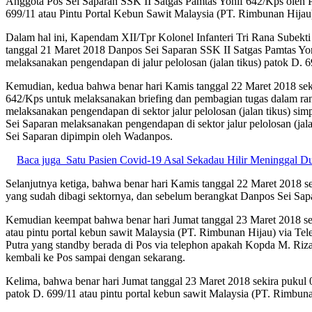
Anggota Pos Sei Saparan SSK II Satgas Pamtas Yonif 642/Kps oleh
699/11 atau Pintu Portal Kebun Sawit Malaysia (PT. Rimbunan Hijau
Dalam hal ini, Kapendam XII/Tpr Kolonel Infanteri Tri Rana Subekti 
tanggal 21 Maret 2018 Danpos Sei Saparan SSK II Satgas Pamtas Yon
melaksanakan pengendapan di jalur pelolosan (jalan tikus) patok D. 6
Kemudian, kedua bahwa benar hari Kamis tanggal 22 Maret 2018 sek
642/Kps untuk melaksanakan briefing dan pembagian tugas dalam ra
melaksanakan pengendapan di sektor jalur pelolosan (jalan tikus) s
Sei Saparan melaksanakan pengendapan di sektor jalur pelolosan (jal
Sei Saparan dipimpin oleh Wadanpos.
Baca juga
Satu Pasien Covid-19 Asal Sekadau Hilir Meninggal 
Selanjutnya ketiga, bahwa benar hari Kamis tanggal 22 Maret 2018 
yang sudah dibagi sektornya, dan sebelum berangkat Danpos Sei Sapa
Kemudian keempat bahwa benar hari Jumat tanggal 23 Maret 2018 sek
atau pintu portal kebun sawit Malaysia (PT. Rimbunan Hijau) via 
Putra yang standby berada di Pos via telephon apakah Kopda M. Ri
kembali ke Pos sampai dengan sekarang.
Kelima, bahwa benar hari Jumat tanggal 23 Maret 2018 sekira pukul 
patok D. 699/11 atau pintu portal kebun sawit Malaysia (PT. Rimbunan