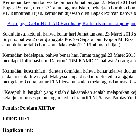
Kemudian keenam bahwa benar hari Jumat tanggal 23 Maret 2018 sek
Bapak Poiman, umur 37 Tahun, agama Islam, pekerjaan buruh kebun,
PT. Rimbunan Hijau, kemudian dijawab oleh Bapak Poiman bahwa t
Baca juga
Gelar HUT AD Hari Juang Kartika Kodam Tanjungpur
Selanjutnya, ketujuh bahwa benar hari Jumat tanggal 23 Maret 2018
Suyitno bahwa 2 orang anggota Pos Sei Saparan an. Kopda M. Rizal da
atau pintu portal kebun sawit Malaysia (PT. Rimbunan Hijau).
Kemudian kedelapan, bahwa benar hari Jumat tanggal 23 Maret 2018
mendapat informasi dari Danyon TDM RAMD 11 bahwa 2 orang anggo
Kemudian kesembilam, dengan demikian bahwa benar adanya dua anggo
sudah masuk di wilayah Malaysia tanpa disadari oleh kedua anggota T
mengclaim kedua prajurit TNI tersebut sudah melanggar dan masuk w
“Kesepuluh, langkah yang sudah dilaksanakan adalah melaporkan kej
kelanjutan proses pemulangan kedua Prajurit TNI Satgas Pamtas Yon
Penulis: Pendam XII/Tpr
Editor: HI74
Bagikan ini: