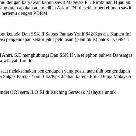
temu dengan karyawan kebun sawit Malaysia PT. Rimbunan Hijau an.
ngkutan apakah ada melihat Askar TNI di sekitar perkebunan sawit
NI bertemu dengan PDRM.
ebut kepada Dan SSK II Satgas Pamtas Yonif 642/Kps an. Kapten Inf
i pengendapan sektor jalur pelolosan (jalan tikus) patok D. 699/11
sal Amri, S.E menghubungi Dan SSK II via telephon bahwa Dansatgas
a wilayah Lundu.
saat melaksanakan pengendapan yang posisi atau titik pengendapan
a Satgas Pamtas Yonif 642/Kps ditahan karena Polis Diraja Malaysia
enderal RI serta ILO RI di Kuching Serawak Malaysia untuk