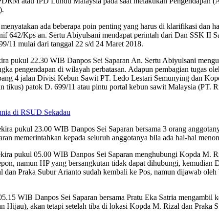
 PDRM atau IPD Lundu Malaysia pada saat melakukan Pengendapan (Am
).
menyatakan ada beberapa poin penting yang harus di klarifikasi dan h
if 642/Kps an. Sertu Abiyulsani mendapat perintah dari Dan SSK II Sa
99/11 mulai dari tanggal 22 s/d 24 Maret 2018.
ira pukul 22.30 WIB Danpos Sei Saparan An. Sertu Abiyulsani mengu
ngka pengendapan di wilayah perbatasan. Adapun pembagian tugas ol
impang 4 jalan Divisi Kebun Sawit PT. Ledo Lestari Semunying dan Ko
an tikus) patok D. 699/11 atau pintu portal kebun sawit Malaysia (PT.
Dunia di RSUD Sekadau
sekira pukul 23.00 WIB Danpos Sei Saparan bersama 3 orang anggotan
ran memerintahkan kepada seluruh anggotanya bila ada hal-hal menonj
ira pukul 05.00 WIB Danpos Sei Saparan menghubungi Kopda M. Rizal y
Telepon, namun HP yang bersangkutan tidak dapat dihubungi, kemudi
zal dan Praka Subur Arianto sudah kembali ke Pos, namun dijawab ol
05.15 WIB Danpos Sei Saparan bersama Pratu Eka Satria mengambil kepu
 Hijau), akan tetapi setelah tiba di lokasi Kopda M. Rizal dan Praka S