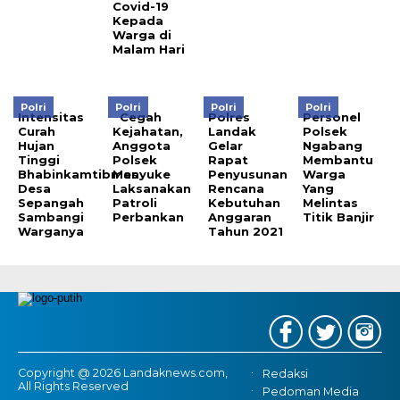
Covid-19
Kepada
Warga di
Malam Hari
Polri
Polri
Polri
Polri
Intensitas
Cegah
Polres
Personel
Curah
Kejahatan,
Landak
Polsek
Hujan
Anggota
Gelar
Ngabang
Tinggi
Polsek
Rapat
Membantu
Bhabinkamtibmas
Menyuke
Penyusunan
Warga
Desa
Laksanakan
Rencana
Yang
Sepangah
Patroli
Kebutuhan
Melintas
Sambangi
Perbankan
Anggaran
Titik Banjir
Warganya
Tahun 2021
Copyright @ 2026 Landaknews.com,
Redaksi
All Rights Reserved
Pedoman Media