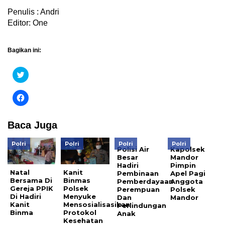
Penulis : Andri
Editor: One
Bagikan ini:
Klik
untuk
berbagi
pada
Klik
Twitter(Membuka
untuk
di
membagikan
jendela
di
yang
Facebook(Membuka
Baca Juga
baru)
di
jendela
yang
Polri
Polri
Polri
Polri
baru)
Polisi Air
Kapolsek
Besar
Mandor
Hadiri
Pimpin
Natal
Kanit
Pembinaan
Apel Pagi
Bersama Di
Binmas
Pemberdayaan
Anggota
Gereja PPIK
Polsek
Perempuan
Polsek
Di Hadiri
Menyuke
Dan
Mandor
Kanit
Mensosialisasikan
Perlindungan
Binma
Protokol
Anak
Kesehatan