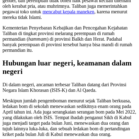
gender, dan perempuan tidak boleh naik pesawat kecuali ditemani
oleh kerabat pria, atau muhrimnya. Taliban juga memerintahkan
pegawai toko untuk
mencabut kepala maneken
, karena menurut
mereka tidak Islami.
Kementerian Penyebaran Kebajikan dan Pencegahan Kejahatan
Taliban di tingkat provinsi melarang perempuan di rumah
permandian (
hammam
) di provinsi Balkh dan Herat. Padahal
banyak perempuan di provinsi tersebut hanya bisa mandi di rumah
permandian itu.
Hubungan luar negeri, keamanan dalam
negeri
Di dalam negeri, ancaman terbesar Taliban datang dari Provinsi
Negara Islam Khorasan (ISIS-K) dan Al Qaeda.
Meskipun jumlah pengemboman menurut sejak Taliban berkuasa,
ledakan bom di sekolah menewaskan sedikitnya enam orang pada
April tahun ini. Ada juga serangkaian serangan bom pada Mei 2022,
yang dilakukan oleh ISIS. Tempat ibadah penganut Sikh di Kabul
juga menjadi target pada bulan Juni, menewaskan dua orang dan
tujuh lainnya luka-luka, dan sebuah ledakan bom di pertandingan
kriket pada bulan Juli di Kabul menewaskan dua orang.