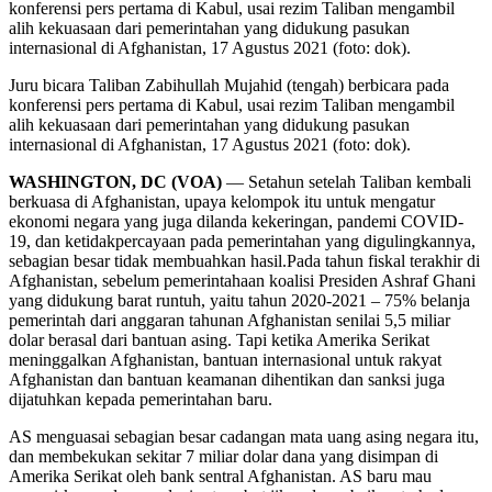
Juru bicara Taliban Zabihullah Mujahid (tengah) berbicara pada
konferensi pers pertama di Kabul, usai rezim Taliban mengambil
alih kekuasaan dari pemerintahan yang didukung pasukan
internasional di Afghanistan, 17 Agustus 2021 (foto: dok).
WASHINGTON, DC (VOA)
—
Setahun setelah Taliban kembali
berkuasa di Afghanistan, upaya kelompok itu untuk mengatur
ekonomi negara yang juga dilanda kekeringan, pandemi COVID-
19, dan ketidakpercayaan pada pemerintahan yang digulingkannya,
sebagian besar tidak membuahkan hasil.Pada tahun fiskal terakhir di
Afghanistan, sebelum pemerintahaan koalisi Presiden Ashraf Ghani
yang didukung barat runtuh, yaitu tahun 2020-2021 – 75% belanja
pemerintah dari anggaran tahunan Afghanistan senilai 5,5 miliar
dolar berasal dari bantuan asing. Tapi ketika Amerika Serikat
meninggalkan Afghanistan, bantuan internasional untuk rakyat
Afghanistan dan bantuan keamanan dihentikan dan sanksi juga
dijatuhkan kepada pemerintahan baru.
AS menguasai sebagian besar cadangan mata uang asing negara itu,
dan membekukan sekitar 7 miliar dolar dana yang disimpan di
Amerika Serikat oleh bank sentral Afghanistan. AS baru mau