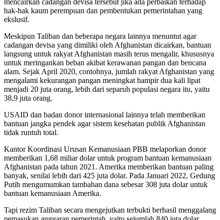
mencairkan cadangan devisa tersebut jika ada perbaikan terhadap
hak-hak kaum perempuan dan pembentukan pemerintahan yang
ekslusif.
Meskipun Taliban dan beberapa negara lainnya menuntut agar
cadangan devisa yang dimiliki oleh Afghanistan dicairkan, bantuan
langsung untuk rakyat Afghanistan masih terus mengalir, khususnya
untuk meringankan beban akibat kerawanan pangan dan bencana
alam. Sejak April 2020, contohnya, jumlah rakyat Afghanistan yang
mengalami kekurangan pangan meningkat hampir dua kali lipat
menjadi 20 juta orang, lebih dari separuh populasi negara itu, yaitu
38,9 juta orang.
USAID dan badan donor internasional lainnya telah memberikan
bantuan jangka pendek agar sistem kesehatan publik Afghanistan
tidak runtuh total.
Kantor Koordinasi Urusan Kemanusiaan PBB melaporkan donor
memberikan 1,68 miliar dolar untuk program bantuan kemanusiaan
Afghanistan pada tahun 2021. Amerika memberikan bantuan paling
banyak, senilai lebih dari 425 juta dolar. Pada Januari 2022, Gedung
Putih mengumumkan tambahan dana sebesar 308 juta dolar untuk
bantuan kemanusiaan Amerika.
Tapi rezim Taliban secara mengejutkan terbukti berhasil menggalang
pemasukan anggaran pemerintah, yaitu sejumlah 840 juta dolar