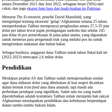
antara Desember 2021 dan Juni 2022, sebagian besar (56%) dari
cukai, dan juga
ekspor batu bara dan buah-buahan ke Pakistan
.
Menurut
The Economist
, peneliti David Mansfield, yang
mempelajari tentang ekonomi ‘gelap’ Afghanistan selama 25 tahun,
memperkirakan Taliban mempunyai penghasilan antara 27,5-35 juta
dolar per tahun lewat pajak perdagangan narkoba dan sekitar 245
juta dolar di pos pemeriksaan di jalan-jalan utama, yang digunakan
untuk memeras para pengemudi truk yang melalui pos itu untuk
mengirimkan makanan dan bahan bakar.
Sebagai hasilnya, anggaran dana Taliban untuk tahun fiskal kali ini
(2022-2023) mencapai 2,6 miliar dolar.
Pendidikan
Meskipun pejabat AS dan Taliban sudah menegosiasikan usulan
agar dana miliaran dolar yang dibekukan di luar negeri dicairkan
dalam bentuk
trust fund
atau dana amanah, tapi masih ada
perbedaan pendapat yang signifikan. Salah satu isu yang masih
diperdebatkan adalah komitmen Taliban untuk menjamin hak rakyat
Afghanistan mendapatkan pendidikan dan kebebasan berpendapat
dalam rambu-rambu hukum Islam.