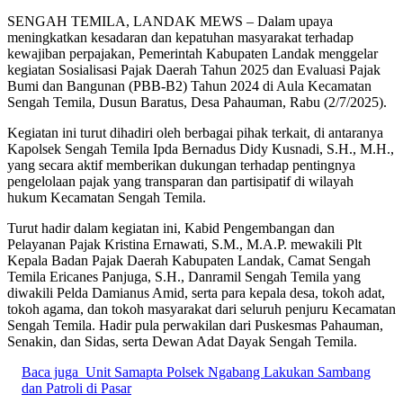
SENGAH TEMILA, LANDAK MEWS – Dalam upaya
meningkatkan kesadaran dan kepatuhan masyarakat terhadap
kewajiban perpajakan, Pemerintah Kabupaten Landak menggelar
kegiatan Sosialisasi Pajak Daerah Tahun 2025 dan Evaluasi Pajak
Bumi dan Bangunan (PBB-B2) Tahun 2024 di Aula Kecamatan
Sengah Temila, Dusun Baratus, Desa Pahauman, Rabu (2/7/2025).
Kegiatan ini turut dihadiri oleh berbagai pihak terkait, di antaranya
Kapolsek Sengah Temila Ipda Bernadus Didy Kusnadi, S.H., M.H.,
yang secara aktif memberikan dukungan terhadap pentingnya
pengelolaan pajak yang transparan dan partisipatif di wilayah
hukum Kecamatan Sengah Temila.
Turut hadir dalam kegiatan ini, Kabid Pengembangan dan
Pelayanan Pajak Kristina Ernawati, S.M., M.A.P. mewakili Plt
Kepala Badan Pajak Daerah Kabupaten Landak, Camat Sengah
Temila Ericanes Panjuga, S.H., Danramil Sengah Temila yang
diwakili Pelda Damianus Amid, serta para kepala desa, tokoh adat,
tokoh agama, dan tokoh masyarakat dari seluruh penjuru Kecamatan
Sengah Temila. Hadir pula perwakilan dari Puskesmas Pahauman,
Senakin, dan Sidas, serta Dewan Adat Dayak Sengah Temila.
Baca juga
Unit Samapta Polsek Ngabang Lakukan Sambang
dan Patroli di Pasar