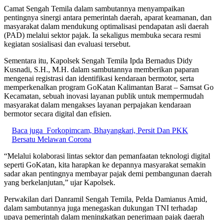
Camat Sengah Temila dalam sambutannya menyampaikan
pentingnya sinergi antara pemerintah daerah, aparat keamanan, dan
masyarakat dalam mendukung optimalisasi pendapatan asli daerah
(PAD) melalui sektor pajak. Ia sekaligus membuka secara resmi
kegiatan sosialisasi dan evaluasi tersebut.
Sementara itu, Kapolsek Sengah Temila Ipda Bernadus Didy
Kusnadi, S.H., M.H. dalam sambutannya memberikan paparan
mengenai registrasi dan identifikasi kendaraan bermotor, serta
memperkenalkan program GoKatan Kalimantan Barat – Samsat Go
Kecamatan, sebuah inovasi layanan publik untuk mempermudah
masyarakat dalam mengakses layanan perpajakan kendaraan
bermotor secara digital dan efisien.
Baca juga
Forkopimcam, Bhayangkari, Persit Dan PKK
Bersatu Melawan Corona
“Melalui kolaborasi lintas sektor dan pemanfaatan teknologi digital
seperti GoKatan, kita harapkan ke depannya masyarakat semakin
sadar akan pentingnya membayar pajak demi pembangunan daerah
yang berkelanjutan,” ujar Kapolsek.
Perwakilan dari Danramil Sengah Temila, Pelda Damianus Amid,
dalam sambutannya juga menegaskan dukungan TNI terhadap
upaya pemerintah dalam meningkatkan penerimaan pajak daerah