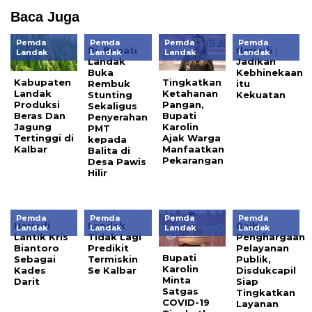
baru)
Baca Juga
Pemda
Pemda
Pemda
Pemda
Pj. Bupati
Heriadi :
Landak
Landak
Landak
Landak
Landak
Jadikan
Buka
Kebhinekaan
Kabupaten
Tingkatkan
Rembuk
itu
Landak
Ketahanan
Stunting
Kekuatan
Produksi
Pangan,
Sekaligus
Beras Dan
Bupati
Penyerahan
Jagung
Karolin
PMT
Tertinggi di
Ajak Warga
kepada
Kalbar
Manfaatkan
Balita di
Pekarangan
Desa Pawis
Hilir
Pemda
Pemda
Pemda
Pemda
Heriadi
Landak
Raih
Landak
Landak
Landak
Landak
Lantik Kris
Tidak Lagi
Penghargaan
Biantoro
Predikit
Pelayanan
Bupati
Sebagai
Termiskin
Publik,
Karolin
Kades
Se Kalbar
Disdukcapil
Minta
Darit
Siap
Satgas
Tingkatkan
COVID-19
Layanan