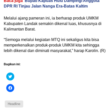
Baca juga
Bupati Kapuas Hulu Dampingi Anggota
DPR RI Tinjau Jalan Nanga Era-Batas Kaltim
Melalui ajang pameran ini, ia berharap produk UMKM
Kabupaten Landak semakin dikenal luas, khususnya di
Kalimantan Barat.
“Semoga melalui kegiatan MTQ ini sekaligus kita bisa
memperkenalkan produk-produk UMKM kita sehingga
lebih dikenal dan diminati masyarakat,” harap Karolin. (R)
Bagikan ini:
Klik
untuk
berbagi
pada
Klik
Twitter(Membuka
untuk
di
membagikan
jendela
di
yang
Facebook(Membuka
baru)
di
Headline
jendela
yang