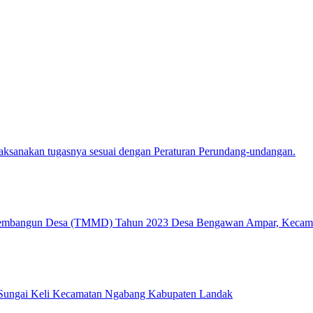
ksanakan tugasnya sesuai dengan Peraturan Perundang-undangan.
embangun Desa (TMMD) Tahun 2023 Desa Bengawan Ampar, Kecama
 Sungai Keli Kecamatan Ngabang Kabupaten Landak