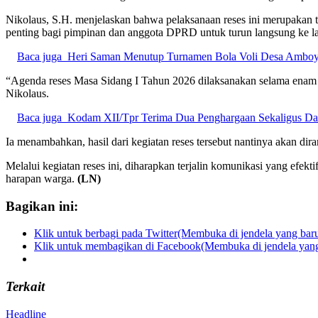
Nikolaus, S.H. menjelaskan bahwa pelaksanaan reses ini merupakan
penting bagi pimpinan dan anggota DPRD untuk turun langsung ke l
Baca juga
Heri Saman Menutup Turnamen Bola Voli Desa Amboy
“Agenda reses Masa Sidang I Tahun 2026 dilaksanakan selama enam ha
Nikolaus.
Baca juga
Kodam XII/Tpr Terima Dua Penghargaan Sekaligus Da
Ia menambahkan, hasil dari kegiatan reses tersebut nantinya akan di
Melalui kegiatan reses ini, diharapkan terjalin komunikasi yang efe
harapan warga.
(LN)
Bagikan ini:
Klik untuk berbagi pada Twitter(Membuka di jendela yang bar
Klik untuk membagikan di Facebook(Membuka di jendela yang
Terkait
Headline