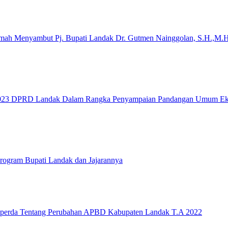
h Menyambut Pj. Bupati Landak Dr. Gutmen Nainggolan, S.H.,M.H
 2023 DPRD Landak Dalam Rangka Penyampaian Pandangan Umum Eks
gram Bupati Landak dan Jajarannya
rda Tentang Perubahan APBD Kabupaten Landak T.A 2022