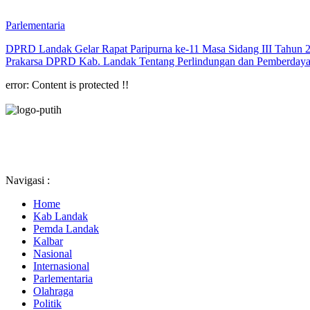
Parlementaria
DPRD Landak Gelar Rapat Paripurna ke-11 Masa Sidang III Tahun
Prakarsa DPRD Kab. Landak Tentang Perlindungan dan Pemberdaya
error:
Content is protected !!
Navigasi :
Home
Kab Landak
Pemda Landak
Kalbar
Nasional
Internasional
Parlementaria
Olahraga
Politik