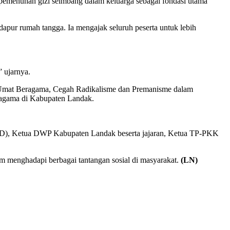
pemenuhan gizi seimbang dalam keluarga sebagai fondasi utama
apur rumah tangga. Ia mengajak seluruh peserta untuk lebih
 ujarnya.
sasi Umat Beragama, Cegah Radikalisme dan Premanisme dalam
ragama di Kabupaten Landak.
 (OPD), Ketua DWP Kabupaten Landak beserta jajaran, Ketua TP-PKK
am menghadapi berbagai tantangan sosial di masyarakat.
(LN)