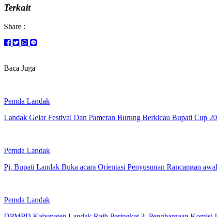
Terkait
Share :
Baca Juga
Pemda Landak
Landak Gelar Festival Dan Pameran Burung Berkicau Bupati Cup 2
Pemda Landak
Pj. Bupati Landak Buka acara Orientasi Penyusunan Rancangan aw
Pemda Landak
DPMPD Kabupaten Landak Raih Peringkat 3, Penghargaan Komisi In