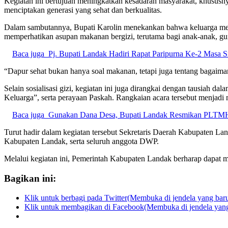
Kegiatan ini bertujuan meningkatkan kesadaran masyarakat, khususn
menciptakan generasi yang sehat dan berkualitas.
Dalam sambutannya, Bupati Karolin menekankan bahwa keluarga memili
memperhatikan asupan makanan bergizi, terutama bagi anak-anak, gu
Baca juga
Pj. Bupati Landak Hadiri Rapat Paripurna Ke-2 Masa S
“Dapur sehat bukan hanya soal makanan, tetapi juga tentang bagaim
Selain sosialisasi gizi, kegiatan ini juga dirangkai dengan tausia
Keluarga”, serta perayaan Paskah. Rangkaian acara tersebut menja
Baca juga
Gunakan Dana Desa, Bupati Landak Resmikan PLTMH
Turut hadir dalam kegiatan tersebut Sekretaris Daerah Kabupaten L
Kabupaten Landak, serta seluruh anggota DWP.
Melalui kegiatan ini, Pemerintah Kabupaten Landak berharap dapat m
Bagikan ini:
Klik untuk berbagi pada Twitter(Membuka di jendela yang bar
Klik untuk membagikan di Facebook(Membuka di jendela yang