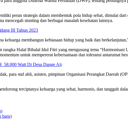
ya para anggota Dharma Wanita Persatuan (DWP), tentang pentingnya 
ki peran strategis dalam membentuk pola hidup sehat, dimulai dari d
na mencegah stunting dan berbagai masalah kesehatan lainnya.
idang III Tahun 2023
ana keluarga membangun kebiasaan hidup yang baik dan berkelanjutan,”
h dalam rangka Halal Bihalal Idul Fitri yang mengusung tema “Harmoni
di momentum untuk mempererat kebersamaan dan toleransi antarumat be
 58.000 Watt Di Desa Dange Aji
andak, para staf ahli, asisten, pimpinan Organisasi Perangkat Daerah
endorong terciptanya keluarga yang sehat, harmonis, dan tangguh dal
u)
 baru)