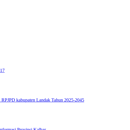
017
al RPJPD kabupaten Landak Tahun 2025-2045
formasi Provinsi Kalbar