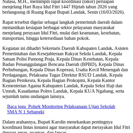
Natasa, M.H., memimpin rapat koordinasi (rakor) persiapan
menjelang Hari Raya Idul Fitri 1447 Hijriah tahun 2026 yang
berlangsung di Ruang Rapat Bupati Landak, Senin (16/03/2026).
Rapat tersebut digelar sebagai langkah pemerintah daerah dalam
memastikan kesiapan berbagai sektor pelayanan masyarakat
menjelang perayaan Idul Fitri, mulai dari keamanan, kesehatan,
transportasi, hingga ketersediaan bahan pokok.
Kegiatan ini dihadiri Sekretaris Daerah Kabupaten Landak, Asisten
Pemerintahan dan Kesejahteraan Rakyat Sekda Landak, Kepala
Satuan Polisi Pamong Praja, Kepala Dinas Kesehatan, Kepala
Badan Penanggulangan Bencana Daerah (BPBD), Kepala Dinas
Perhubungan, Kepala Dinas Koperasi, Usaha Kecil Menengah dan
Perdagangan, Pelaksana Tugas Direktur RSUD Landak, Kepala
Bagian Pemkesra, Kepala Bagian Prokopim, Kepala Kantor
Kementerian Agama Kabupaten Landak, Kepala Seksi Haji dan
Umrah, Kasatlantas Polres Landak, Kepala KUA Ngabang, serta
sejumlah tamu undangan lainnya.
Baca juga
Polsek Monitoring Pelaksanaan Ujian Sekolah
SMA N 1 Sebangki
Dalam arahannya, Bupati Karolin menekankan pentingnya
koordinasi lintas instansi agar masyarakat dapat merayakan Idul Fitri
dengan aman, nyaman, dan lancar.