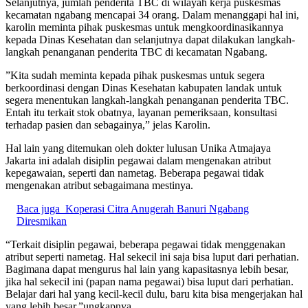
Selanjutnya, jumlah penderita TBC di wilayah kerja puskesmas
kecamatan ngabang mencapai 34 orang. Dalam menanggapi hal ini,
karolin meminta pihak puskesmas untuk mengkoordinasikannya
kepada Dinas Kesehatan dan selanjutnya dapat dilakukan langkah-
langkah penanganan penderita TBC di kecamatan Ngabang.
”Kita sudah meminta kepada pihak puskesmas untuk segera
berkoordinasi dengan Dinas Kesehatan kabupaten landak untuk
segera menentukan langkah-langkah penanganan penderita TBC.
Entah itu terkait stok obatnya, layanan pemeriksaan, konsultasi
terhadap pasien dan sebagainya,” jelas Karolin.
Hal lain yang ditemukan oleh dokter lulusan Unika Atmajaya
Jakarta ini adalah disiplin pegawai dalam mengenakan atribut
kepegawaian, seperti dan nametag. Beberapa pegawai tidak
mengenakan atribut sebagaimana mestinya.
Baca juga
Koperasi Citra Anugerah Banuri Ngabang
Diresmikan
“Terkait disiplin pegawai, beberapa pegawai tidak menggenakan
atribut seperti nametag. Hal sekecil ini saja bisa luput dari perhatian.
Bagimana dapat mengurus hal lain yang kapasitasnya lebih besar,
jika hal sekecil ini (papan nama pegawai) bisa luput dari perhatian.
Belajar dari hal yang kecil-kecil dulu, baru kita bisa mengerjakan hal
yang lebih besar,”ungkapnya.