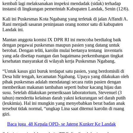
kembali lagi melaksanakan inspeksi mendadak (sidak) terhadap
instansi di lingkungan pemerintah Kabupaten Landak, Senin (12/6).
Kali ini Puskesmas Kota Ngabang yang terletak di jalan Affandi A.
Rani menjadi sasaran peninjauan orang nomor satu di kabupaten
Landak ini.
Mantan anggota komisi IX DPR RI ini mencoba berdialog baik
dengan pegawai puskesmas maupun pasien yang datang untuk
berobat. Dengan teliti, karolin mulai bertanya tentang inventaris
yang ada disetiap ruangan dan bagaimana perkembangan tingkat
kesehatan masyarakat di wilayah kerja Puskesmas Ngabang.
“Untuk kasus gizi buruk terdapat satu pasien, yang berdomisili di
Desa hilir tengah, kecamatan Ngabang. Upaya yang dilakukan oleh
pihak puskesmas adalah mendatangi secara rutin pasien dengan
memberikan makanan tambahan seperti bubur kacang hijau dan
susu. Setelah dilakukan pemeriksaan laboratorium, Stevenuel (3
tahun) menderita kelainan darah yakni kekurangan sel darah putih
(leukimia). Hal ini mungkin yang menyebabkan berat badan anak
tersebut tidak normal, “ungkap Lina saat ditemui karolin di ruang
gizi.
Baca juga
48 Kepala OPD- se Jateng Kunker Ke Landak