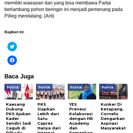
memiliki wawasan dan yang bisa membawa Partai
berlambang pohon beringin ini menjadi pemenang pada
Pilleg mendatang. (Ant)
Bagikan ini:
Klik
untuk
berbagi
pada
Klik
Twitter(Membuka
untuk
di
membagikan
jendela
di
yang
Facebook(Membuka
Baca Juga
baru)
di
jendela
yang
Politik
Politik
Politik
Politik
baru)
Kaesang
PKS
YES
Kunker Di
Dukung
Siapkan
Preneur
Ketapang,
PKS Ajukan
Lebih dari
Kolaborasi
Cornelis
Kader
Satu
dengan HR
Dengarkan
Sendiri Jadi
Capres
Academy
Aspirasi
Cagub di
Hanya dari
dan
Masyarakat
Pilkada
Internal
Kemenkop