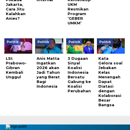
Jakarta,
UKM
Cara Jitu
Resmikan
Kalahkan
Program
Anies?
‘GEBER
UMKM’
Politik
Politik
Politik
Politik
LSI:
Anis Matta
3 Dugaan
Kata
Prabowo-
Ingatkan
Sinyal
Gelora soal
Gibran
2026 akan
Koalisi
Jebakan
Kembali
Jadi Tahun
Indonesia
Kelas
Unggul
yang Berat
Bersatu
Menengah
Bagi
Gabung ke
Dapat
Indonesia
Koalisi
Diatasi
Perubahan
dengan
Kolaborasi
Besar
Bangsa