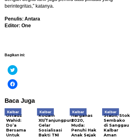
berintegritas,” katanya.
Penulis: Antara
Editor: One
Bagikan ini:
Klik
untuk
berbagi
pada
Klik
Twitter(Membuka
untuk
di
membagikan
jendela
di
yang
Facebook(Membuka
Baca Juga
baru)
di
jendela
yang
Kalbar
Kalbar
Kalbar
Kalbar
baru)
Ustadz
Kodam
Harganas
Stabil, Stok
Wahid:
XII/Tanjungpura
2020,
Sembako
Do’a
Gelar
Muda:
di Sanggau
Bersama
Sosialisasi
Penuhi Hak
Kalbar
Untuk
Bakti TNI
Anak Sejak
Aman