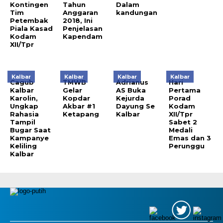
Kontingen
Tahun
Dalam
Tim
Anggaran
kandungan
Petembak
2018, Ini
Piala Kasad
Penjelasan
Kodam
Kapendam
XII/Tpr
Kalbar
Kalbar
Kalbar
Kalbar
Cagub
TMWB
Adrianus
Hari
Kalbar
Gelar
AS Buka
Pertama
Karolin,
Kopdar
Kejurda
Porad
Ungkap
Akbar #1
Dayung Se
Kodam
Rahasia
Ketapang
Kalbar
XII/Tpr
Tampil
Sabet 2
Bugar Saat
Medali
Kampanye
Emas dan 3
Keliling
Perunggu
Kalbar