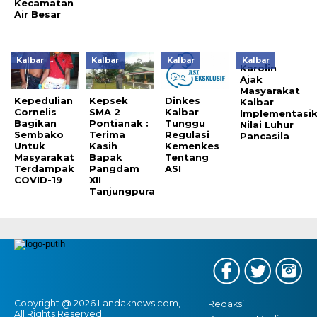
Kecamatan
Air Besar
Kalbar
Kalbar
Kalbar
Kalbar
Karolin
Ajak
Masyarakat
Kepedulian
Kepsek
Dinkes
Kalbar
Cornelis
SMA 2
Kalbar
Implementasi
Bagikan
Pontianak :
Tunggu
Nilai Luhur
Sembako
Terima
Regulasi
Pancasila
Untuk
Kasih
Kemenkes
Masyarakat
Bapak
Tentang
Terdampak
Pangdam
ASI
COVID-19
XII
Tanjungpura
Copyright @ 2026 Landaknews.com,
Redaksi
All Rights Reserved