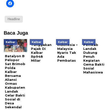
pada
Klik
Twitter(Membuka
untuk
di
membagikan
jendela
di
yang
Facebook(Membuka
baru)
di
Headline
jendela
yang
baru)
Baca Juga
Kalbar
Kalbar
Kalbar
Kalbar
Tunggakan
Indonesia –
Pemkab
Pajak Di
Malaysia
Landak
Kalbar
Nyaris Tak
Dukung
Batalyon B
Rp948
Ada
Penuh
Pelopor
Miliar
Pembatas
Kegiatan
Sat Brimob
Gema Bakti
Polda
Sosial
Kalbar
Mahasiswa
Bersama
Aliansi
Ormas
Kabupaten
Landak
Gelar Bakti
Sosial di
Desa
Sekendal