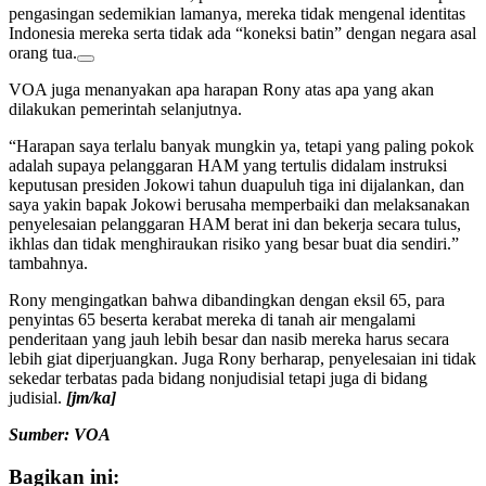
pengasingan sedemikian lamanya, mereka tidak mengenal identitas
Indonesia mereka serta tidak ada “koneksi batin” dengan negara asal
orang tua.
VOA juga menanyakan apa harapan Rony atas apa yang akan
dilakukan pemerintah selanjutnya.
“Harapan saya terlalu banyak mungkin ya, tetapi yang paling pokok
adalah supaya pelanggaran HAM yang tertulis didalam instruksi
keputusan presiden Jokowi tahun duapuluh tiga ini dijalankan, dan
saya yakin bapak Jokowi berusaha memperbaiki dan melaksanakan
penyelesaian pelanggaran HAM berat ini dan bekerja secara tulus,
ikhlas dan tidak menghiraukan risiko yang besar buat dia sendiri.”
tambahnya.
Rony mengingatkan bahwa dibandingkan dengan eksil 65, para
penyintas 65 beserta kerabat mereka di tanah air mengalami
penderitaan yang jauh lebih besar dan nasib mereka harus secara
lebih giat diperjuangkan. Juga Rony berharap, penyelesaian ini tidak
sekedar terbatas pada bidang nonjudisial tetapi juga di bidang
judisial.
[jm/ka]
Sumber: VOA
Bagikan ini: