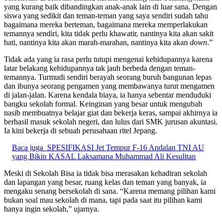
yang kurang baik dibandingkan anak-anak lain di luar sana. Dengan
siswa yang sedikit dan teman-teman yang saya sendiri sudah tahu
bagaimana mereka berteman, bagaimana mereka memperlakukan
temannya sendiri, kita tidak perlu khawatir, nantinya kita akan sakit
hati, nantinya kita akan marah-marahan, nantinya kita akan
down
.”
Tidak ada yang ia rasa perlu tutupi mengenai kehidupannya karena
latar belakang kehidupannya tak jauh berbeda dengan teman-
temannya. Turmudi sendiri berayah seorang buruh bangunan lepas
dan ibunya seorang pengamen yang membawanya turut mengamen
di jalan-jalan. Karena kendala biaya, ia hanya sebentar menduduki
bangku sekolah formal. Keinginan yang besar untuk mengubah
nasib membuatnya belajar giat dan bekerja keras, sampai akhirnya ia
berhasil masuk sekolah negeri, dan lulus dari SMK jurusan akuntasi.
Ia kini bekerja di sebuah perusahaan ritel Jepang.
Baca juga
SPESIFIKASI Jet Tempur F-16 Andalan TNI AU
yang Bikin KASAL Laksamana Muhammad Ali Kesulitan
Meski di Sekolah Bisa ia tidak bisa merasakan kehadiran sekolah
dan lapangan yang besar, ruang kelas dan teman yang banyak, ia
mengaku senang bersekolah di sana. “Karena memang pilihan kami
bukan soal mau sekolah di mana, tapi pada saat itu pilihan kami
hanya ingin sekolah,” ujarnya.