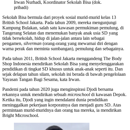
Irwan Nurhadi, Koordinator Sekolah Bisa (dok.
pribadi)
Sekolah Bisa bermula dari proyek sosial murid-murid kelas 13
British School Jakarta. Pada tahun 2009, mereka mengunjungi
Kampung Bulakan, salah satu kawasan permukiman pemulung, di
Tangerang Selatan dan menemukan banyak anak usia SD yang
tidak bersekolah, hidup di jalan-jalan antara lain sebagai
pengamen,
silverman
(orang-orang yang mewarnai diri dengan
warna perak dan meminta sumbangan), pemulung dan sebagainya.
Pada tahun 2011, British School Jakarta menggandeng The Body
Shop Indonesia mendirikan Sekolah Bisa yang menyelenggarakan
pendidikan di tingkat SD khusus untuk anak-anak seperti itu. Dan
sejak delapan tahun silam, sekolah ini berada di bawah pengelolaan
Yayasan Tangan Bagi Sesama, kata Irwan.
Pandemi pada tahun 2020 juga menginspirasi Djodi bersama
rekannya untuk mendirikan sebuah
microschool
di kawasan Depok.
Ketika itu, Djodi yang ingin mendalami dunia pendidikan
meninggalkan pekerjaan korporatnya dan menjadi guru SD. Atas
permintaan murid-muridnya dan orang tua mereka, ia mendirikan
Bright Microschool.