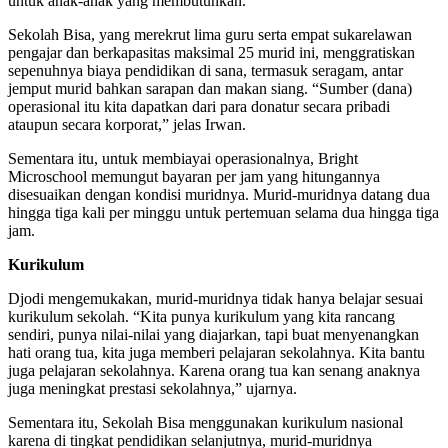
untuk anak-anak yang membutuhkan.
Sekolah Bisa, yang merekrut lima guru serta empat sukarelawan
pengajar dan berkapasitas maksimal 25 murid ini, menggratiskan
sepenuhnya biaya pendidikan di sana, termasuk seragam, antar
jemput murid bahkan sarapan dan makan siang. “Sumber (dana)
operasional itu kita dapatkan dari para donatur secara pribadi
ataupun secara korporat,” jelas Irwan.
Sementara itu, untuk membiayai operasionalnya, Bright
Microschool memungut bayaran per jam yang hitungannya
disesuaikan dengan kondisi muridnya. Murid-muridnya datang dua
hingga tiga kali per minggu untuk pertemuan selama dua hingga tiga
jam.
Kurikulum
Djodi mengemukakan, murid-muridnya tidak hanya belajar sesuai
kurikulum sekolah. “Kita punya kurikulum yang kita rancang
sendiri, punya nilai-nilai yang diajarkan, tapi buat menyenangkan
hati orang tua, kita juga memberi pelajaran sekolahnya. Kita bantu
juga pelajaran sekolahnya. Karena orang tua kan senang anaknya
juga meningkat prestasi sekolahnya,” ujarnya.
Sementara itu, Sekolah Bisa menggunakan kurikulum nasional
karena di tingkat pendidikan selanjutnya, murid-muridnya