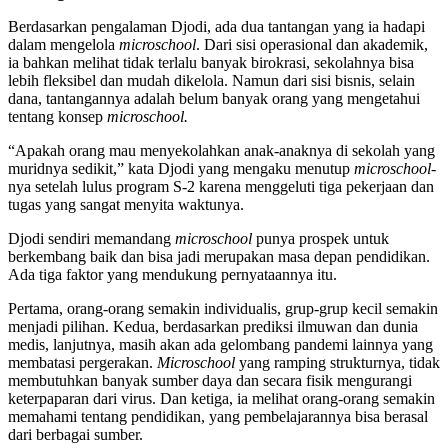
Berdasarkan pengalaman Djodi, ada dua tantangan yang ia hadapi
dalam mengelola
microschool
. Dari sisi operasional dan akademik,
ia bahkan melihat tidak terlalu banyak birokrasi, sekolahnya bisa
lebih fleksibel dan mudah dikelola. Namun dari sisi bisnis, selain
dana, tantangannya adalah belum banyak orang yang mengetahui
tentang konsep
microschool.
“Apakah orang mau menyekolahkan anak-anaknya di sekolah yang
muridnya sedikit,” kata Djodi yang mengaku menutup
microschool
-
nya setelah lulus program S-2 karena menggeluti tiga pekerjaan dan
tugas yang sangat menyita waktunya.
Djodi sendiri memandang
microschool
punya prospek untuk
berkembang baik dan bisa jadi merupakan masa depan pendidikan.
Ada tiga faktor yang mendukung pernyataannya itu.
Pertama, orang-orang semakin individualis, grup-grup kecil semakin
menjadi pilihan. Kedua, berdasarkan prediksi ilmuwan dan dunia
medis, lanjutnya, masih akan ada gelombang pandemi lainnya yang
membatasi pergerakan.
Microschool
yang ramping strukturnya, tidak
membutuhkan banyak sumber daya dan secara fisik mengurangi
keterpaparan dari virus. Dan ketiga, ia melihat orang-orang semakin
memahami tentang pendidikan, yang pembelajarannya bisa berasal
dari berbagai sumber.