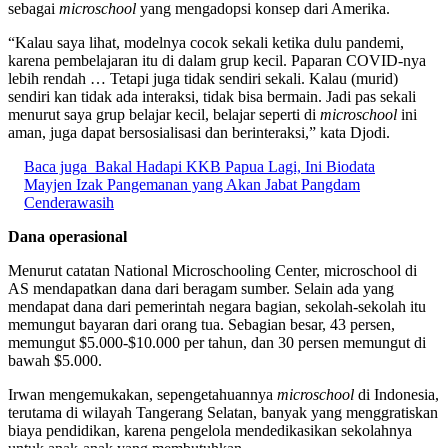
sebagai
microschool
yang mengadopsi konsep dari Amerika.
“Kalau saya lihat, modelnya cocok sekali ketika dulu pandemi,
karena pembelajaran itu di dalam grup kecil. Paparan COVID-nya
lebih rendah … Tetapi juga tidak sendiri sekali. Kalau (murid)
sendiri kan tidak ada interaksi, tidak bisa bermain. Jadi pas sekali
menurut saya grup belajar kecil, belajar seperti di
microschool
ini
aman, juga dapat bersosialisasi dan berinteraksi,” kata Djodi.
Baca juga
Bakal Hadapi KKB Papua Lagi, Ini Biodata
Mayjen Izak Pangemanan yang Akan Jabat Pangdam
Cenderawasih
Dana operasional
Menurut catatan National Microschooling Center, microschool di
AS mendapatkan dana dari beragam sumber. Selain ada yang
mendapat dana dari pemerintah negara bagian, sekolah-sekolah itu
memungut bayaran dari orang tua. Sebagian besar, 43 persen,
memungut $5.000-$10.000 per tahun, dan 30 persen memungut di
bawah $5.000.
Irwan mengemukakan, sepengetahuannya
microschool
di Indonesia,
terutama di wilayah Tangerang Selatan, banyak yang menggratiskan
biaya pendidikan, karena pengelola mendedikasikan sekolahnya