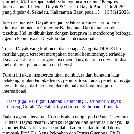
Cornelis, M.H menjadi salah satu pembicara dalam “Kongres
Internasional I Literasi Dayak & The 1st Dayak Book Fair 2026”
yang digelar di Sekadau, Kalimantan Barat pada 15 – 16 Mei 2026.
Internasionalisasi Dayak menjadi salah satu konsen yang terus
diupayakan mantan Gubernur Kalimantan Barat dua periode
tersebut. Hal itu dibuktikan dengan kerapnya ia mendorong berbagai
agenda kebudayaan Dayak bertaraf internasional.
Tokoh Dayak yang kini menjabat sebagai Anggota DPR RI itu
menilai upaya tersebut merupakan bentuk komitmennya terhadap
Dayak abad ke-21 dan generasi mendatang dalam merawat tradisi
melalui ilmu pengetahuan dan literasi.
Forum ini akan mempertemukan pembicara dari beragam latar
belakang, mulai dari akademisi, penulis, tokoh adat, peneliti, hingga
pegiat budaya dari berbagai daerah, baik nasional maupun
internasional.
Baca juga
PJ Bupati Landak Launching Distributor Minyak
Goreng Curah CV. Fahry Jaya Grup di Kabupaten Landak
Dalam agenda tersebut, Cornelis akan tampil pada Panel 1 bertema
“Literasi Dayak dalam Konteks Regional dan Identitas Budaya.” Ia
akan berdiskusi bersama sejumlah akademisi dan tokoh lainnya,
termasuk Prof. Dr. Agus Pakpahan dan Petrus Guanong, Ph.D.