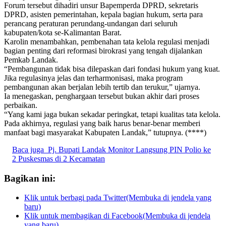
Forum tersebut dihadiri unsur Bapemperda DPRD, sekretaris
DPRD, asisten pemerintahan, kepala bagian hukum, serta para
perancang peraturan perundang-undangan dari seluruh
kabupaten/kota se-Kalimantan Barat.
Karolin menambahkan, pembenahan tata kelola regulasi menjadi
bagian penting dari reformasi birokrasi yang tengah dijalankan
Pemkab Landak.
“Pembangunan tidak bisa dilepaskan dari fondasi hukum yang kuat.
Jika regulasinya jelas dan terharmonisasi, maka program
pembangunan akan berjalan lebih tertib dan terukur,” ujarnya.
Ia menegaskan, penghargaan tersebut bukan akhir dari proses
perbaikan.
“Yang kami jaga bukan sekadar peringkat, tetapi kualitas tata kelola.
Pada akhirnya, regulasi yang baik harus benar-benar memberi
manfaat bagi masyarakat Kabupaten Landak,” tutupnya. (****)
Baca juga
Pj. Bupati Landak Monitor Langsung PIN Polio ke
2 Puskesmas di 2 Kecamatan
Bagikan ini:
Klik untuk berbagi pada Twitter(Membuka di jendela yang
baru)
Klik untuk membagikan di Facebook(Membuka di jendela
yang baru)