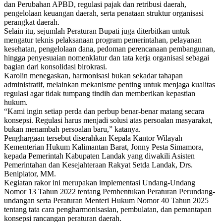
dan Perubahan APBD, regulasi pajak dan retribusi daerah,
pengelolaan keuangan daerah, serta penataan struktur organisasi
perangkat daerah.
Selain itu, sejumlah Peraturan Bupati juga diterbitkan untuk
mengatur teknis pelaksanaan program pemerintahan, pelayanan
kesehatan, pengelolaan dana, pedoman perencanaan pembangunan,
hingga penyesuaian nomenklatur dan tata kerja organisasi sebagai
bagian dari konsolidasi birokrasi.
Karolin menegaskan, harmonisasi bukan sekadar tahapan
administratif, melainkan mekanisme penting untuk menjaga kualitas
regulasi agar tidak tumpang tindih dan memberikan kepastian
hukum.
“Kami ingin setiap perda dan perbup benar-benar matang secara
konsepsi. Regulasi harus menjadi solusi atas persoalan masyarakat,
bukan menambah persoalan baru,” katanya.
Penghargaan tersebut diserahkan Kepala Kantor Wilayah
Kementerian Hukum Kalimantan Barat, Jonny Pesta Simamora,
kepada Pemerintah Kabupaten Landak yang diwakili Asisten
Pemerintahan dan Kesejahteraan Rakyat Setda Landak, Drs.
Benipiator, MM.
Kegiatan rakor ini merupakan implementasi Undang-Undang
Nomor 13 Tahun 2022 tentang Pembentukan Peraturan Perundang-
undangan serta Peraturan Menteri Hukum Nomor 40 Tahun 2025
tentang tata cara pengharmonisasian, pembulatan, dan pemantapan
konsepsi rancangan peraturan daerah.